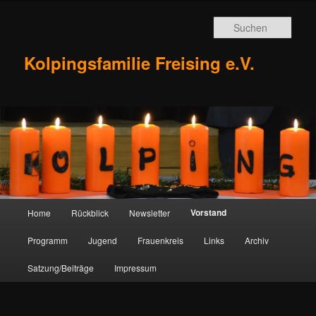
Zum
Inhalt
Such
wechseln
Kolpingsfamilie Freising e.V.
Hauptmenü
Vorstand
Home
Rückblick
Newsletter
Programm
Jugend
Frauenkreis
Links
Archiv
Satzung/Beiträge
Impressum