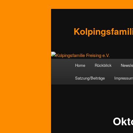
Zum
Inhalt
wechseln
Kolpingsfamili
Hauptmenü
Home
Rückblick
Newsle
Satzung/Beiträge
Impressu
Okt