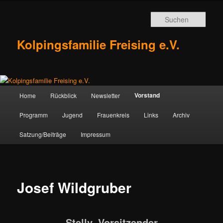
Zum
Inhalt
Such
wechseln
Kolpingsfamilie Freising e.V.
Hauptmenü
Vorstand
Home
Rückblick
Newsletter
Programm
Jugend
Frauenkreis
Links
Archiv
Satzung/Beiträge
Impressum
Josef Wildgruber
Stellv. Vorsitzender