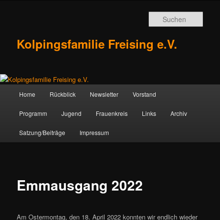
Zum
Inhalt
Such
wechseln
Kolpingsfamilie Freising e.V.
Hauptmenü
Home
Rückblick
Newsletter
Vorstand
Programm
Jugend
Frauenkreis
Links
Archiv
Satzung/Beiträge
Impressum
Emmausgang 2022
Am Ostermontag, den 18. April 2022 konnten wir endlich wieder