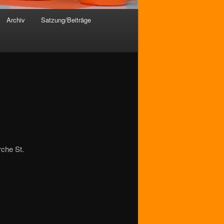
Archiv
Satzung/Beiträge
rche St.