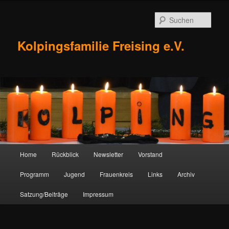
Zum
Inhalt
Such
wechseln
Kolpingsfamilie Freising e.V.
Hauptmenü
Home
Rückblick
Newsletter
Vorstand
Programm
Jugend
Frauenkreis
Links
Archiv
Satzung/Beiträge
Impressum