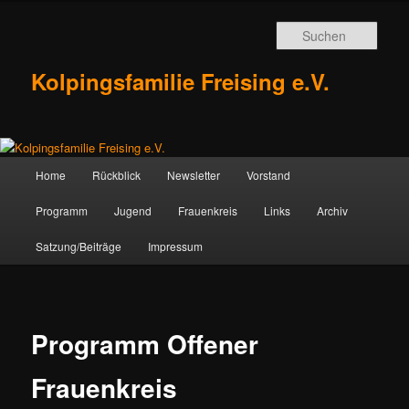
Zum
Inhalt
Such
wechseln
Kolpingsfamilie Freising e.V.
Hauptmenü
Home
Rückblick
Newsletter
Vorstand
Programm
Jugend
Frauenkreis
Links
Archiv
Satzung/Beiträge
Impressum
Programm Offener
Frauenkreis