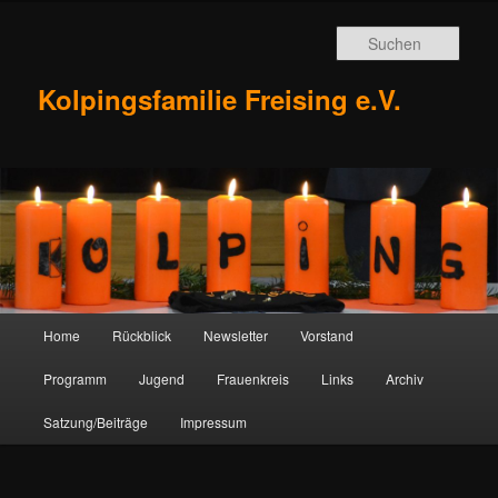
Zum
Inhalt
Such
wechseln
Kolpingsfamilie Freising e.V.
Hauptmenü
Home
Rückblick
Newsletter
Vorstand
Programm
Jugend
Frauenkreis
Links
Archiv
Satzung/Beiträge
Impressum