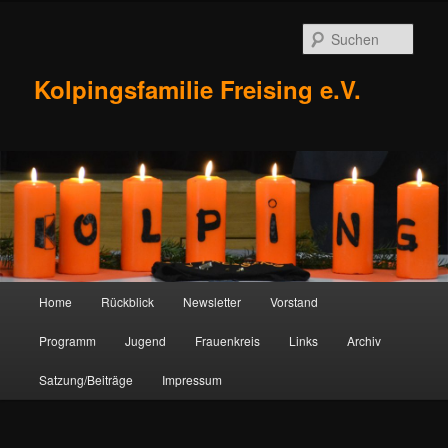
Zum
Inhalt
Such
wechseln
Kolpingsfamilie Freising e.V.
Hauptmenü
Home
Rückblick
Newsletter
Vorstand
Programm
Jugend
Frauenkreis
Links
Archiv
Satzung/Beiträge
Impressum