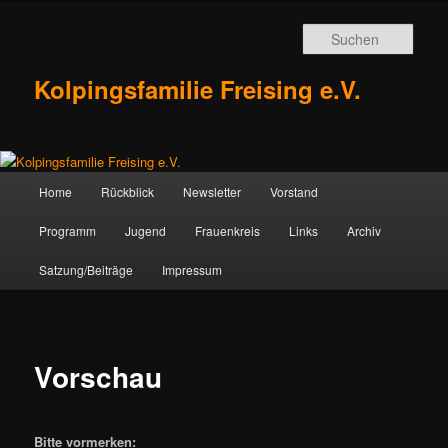
Zum
Inhalt
Such
wechseln
Kolpingsfamilie Freising e.V.
Hauptmenü
Home
Rückblick
Newsletter
Vorstand
Programm
Jugend
Frauenkreis
Links
Archiv
Satzung/Beiträge
Impressum
Vorschau
Bitte vormerken: