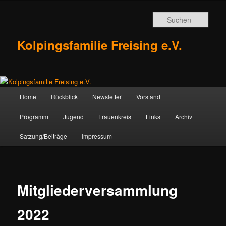
Zum
Inhalt
Such
wechseln
Kolpingsfamilie Freising e.V.
Hauptmenü
Home
Rückblick
Newsletter
Vorstand
Programm
Jugend
Frauenkreis
Links
Archiv
Satzung/Beiträge
Impressum
Mitgliederversammlung
2022